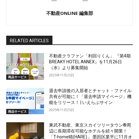
不動産ONLINE 編集部
RELATED ARTICLES
不動産クラファン「利回りくん」 『第4期
BREAKY HOTEL ANNEX』を11月26日
（水）より募集開始
2025年11月25日
商品サービス
退去申請後の入居者とチャット・ファイル
共有が可能に！「退去申請マイページ」機
能をリリース！ | いえらぶサイン
2025年11月25日
商品サービス
東武不動産、東京スカイツリータウン®周
辺に長期滞在可能なホテルを続々開業！
「T-home晴(HARE)」 墨田区業平に11月オ