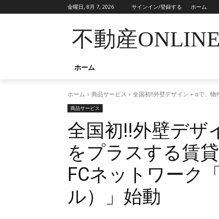
金曜日, 8月 7, 2026
サインイン/登録する
ホーム
不動産ONLIN
ホーム
ホーム
商品サービス
全国初!!外壁デザイン＋αで、
商品サービス
全国初!!外壁デ
をプラスする賃貸
FCネットワーク「
ル）」始動