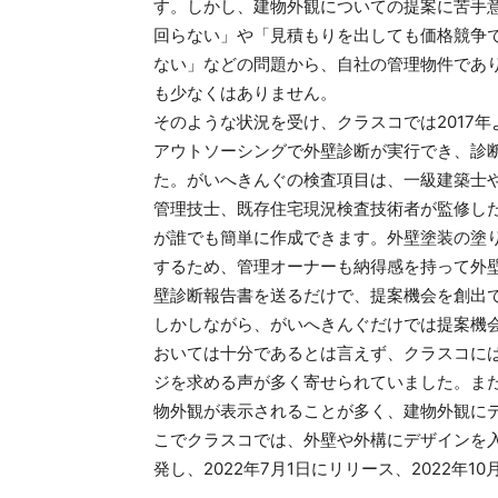
す。しかし、建物外観についての提案に苦手
回らない」や「見積もりを出しても価格競争
ない」などの問題から、自社の管理物件であ
も少なくはありません。
そのような状況を受け、クラスコでは2017
アウトソーシングで外壁診断が実行でき、診
た。がいへきんぐの検査項目は、一級建築士
管理技士、既存住宅現況検査技術者が監修し
が誰でも簡単に作成できます。外壁塗装の塗
するため、管理オーナーも納得感を持って外
壁診断報告書を送るだけで、提案機会を創出
しかしながら、がいへきんぐだけでは提案機
おいては十分であるとは言えず、クラスコに
ジを求める声が多く寄せられていました。ま
物外観が表示されることが多く、建物外観に
こでクラスコでは、外壁や外構にデザインを
発し、2022年7月1日にリリース、2022年