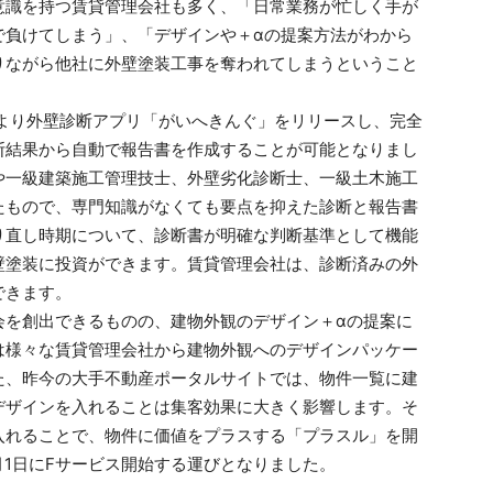
意識を持つ賃貸管理会社も多く、「日常業務が忙しく手が
で負けてしまう」、「デザインや＋αの提案方法がわから
りながら他社に外壁塗装工事を奪われてしまうということ
年より外壁診断アプリ「がいへきんぐ」をリリースし、完全
断結果から自動で報告書を作成することが可能となりまし
や一級建築施工管理技士、外壁劣化診断士、一級土木施工
たもので、専門知識がなくても要点を抑えた診断と報告書
り直し時期について、診断書が明確な判断基準として機能
壁塗装に投資ができます。賃貸管理会社は、診断済みの外
できます。
会を創出できるものの、建物外観のデザイン＋αの提案に
は様々な賃貸管理会社から建物外観へのデザインパッケー
た、昨今の大手不動産ポータルサイトでは、物件一覧に建
デザインを入れることは集客効果に大きく影響します。そ
入れることで、物件に価値をプラスする「プラスル」を開
10月1日にFサービス開始する運びとなりました。