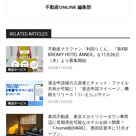
不動産ONLINE 編集部
RELATED ARTICLES
不動産クラファン「利回りくん」 『第4期
BREAKY HOTEL ANNEX』を11月26日
（水）より募集開始
2025年11月25日
商品サービス
退去申請後の入居者とチャット・ファイル
共有が可能に！「退去申請マイページ」機
能をリリース！ | いえらぶサイン
2025年11月25日
商品サービス
東武不動産、東京スカイツリータウン®周
辺に長期滞在可能なホテルを続々開業！
「T-home晴(HARE)」 墨田区業平に11月オ
ープン。