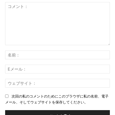
コ
メ
名
ン
前
ト：
E
メ
ー
ウ
ル
ェ
ブ
次回の私のコメントのためにこのブラウザに私の名前、電子
サ
メール、そしてウェブサイトを保存してください。
イ
ト