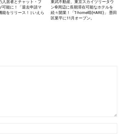
の入居者とチャット・フ
東武不動産、東京スカイツリータウ
が可能に！「退去申請マ
ン®周辺に長期滞在可能なホテルを
能をリリース！ | いえら
続々開業！「T-home晴(HARE)」 墨田
区業平に11月オープン。
名
前：