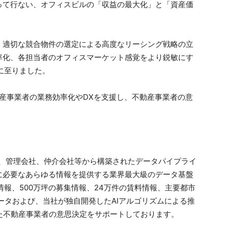
って行ない、オフィスビルの「収益の最大化」と「資産価
、適切な競合物件の選定による高度なリーシング戦略の立
率化、各担当者のオフィスマーケット感覚をより鋭敏にす
入に至りました。
て、不動産事業者の業務効率化やDXを支援し、不動産事業者の意
ッパー、管理会社、仲介会社等から構築されたデータパイプライ
に必要なあらゆる情報を提供する業界最大級のデータ基盤
情報、500万坪の募集情報、24万件の賃料情報、主要都市
ータおよび、当社が独自開発したAIアルゴリズムによる推
た不動産事業者の意思決定をサポートしております。