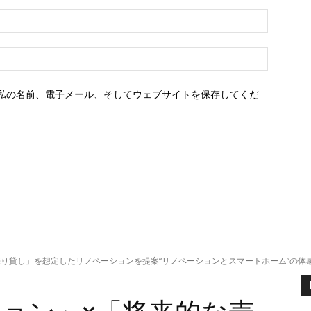
E
メ
ー
ウ
ル：
ェ
ブ
私の名前、電子メール、そしてウェブサイトを保存してくだ
サ
イ
ト：