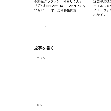
不動産クラファン「利回りくん」
退去申請後
『第4期 BREAKY HOTEL ANNEX』を
ァイル共有
11月26日（水）より募集開始
イページ」機
ぶサイン
返事を書く
コ
メ
ン