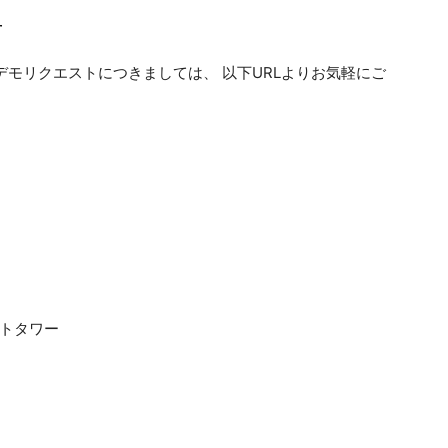
せ
ビスデモリクエストにつきましては、 以下URLよりお気軽にご
ートタワー