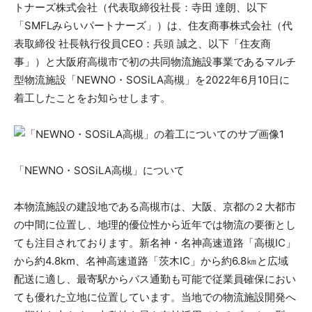
トナーズ株式会社（代表取締役社長：寺田 達朗、以下
「SMFLみらいパートナーズ」）は、住友商事株式会社（代
表取締役 社長執行役員CEO：兵頭 誠之、以下「住友商
事」）と大阪府高槻市で初の共同物流施設事業であるマルチ
型物流施設「NEWNO・SOSiLA高槻」を2022年6月10日に
着工したことをお知らせします。
「NEWNO・SOSiLA高槻」について
本物流施設の建設地である高槻市は、大阪、京都の２大都市
の中間に位置し、地理的優位性から近年では物流の要衝とし
ても注目されております。新名神・名神高速道路「高槻IC」
から約4.8km、名神高速道路「茨木IC」から約6.8㎞と広域
配送に適し、最寄駅からバス通勤も可能で従業員確保におい
ても優れた立地に位置しています。当地での物流施設開発へ