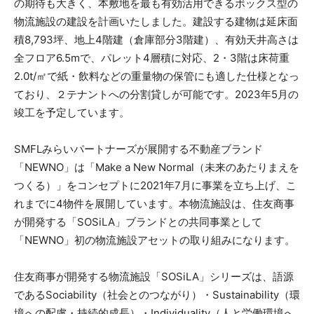
の期待も大きく、本敷地を最も有効活用できるボックス型の
物流施設の建設を計画いたしました。建設する建物は延床面
積8,793坪、地上4階建（倉庫部分3階建）、有効天井高さは
全フロア6.5mで、パレット4層積に対応、2・3階は床荷重
2.0t/㎡で紙・飲料などの重量物の保管にも適した仕様となっ
ており、２テナントへの分割貸しが可能です。2023年5月の
竣工を予定しています。
SMFLみらいパートナーズが展開する不動産ブランド
「NEWNO」は「Make a New Normal（未来のあたりまえを
つくる）」をコンセプトに2021年7月に事業を立ち上げ、こ
れまでに4物件を展開しています。本物流施設は、住友商事
が開発する「SOSiLA」ブランドとの共同事業として
「NEWNO」初の物流施設アセットの取り組みになります。
住友商事が開発する物流施設「SOSiLA」シリーズは、語源
であるSociability（社会とのつながり）・Sustainability（環
境への配慮・持続的成長）・Individuality（人と労働環境へ