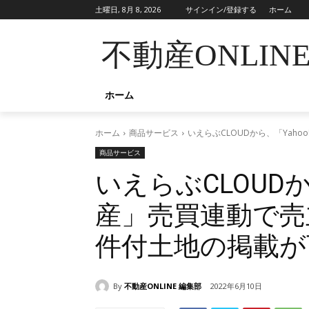
土曜日, 8月 8, 2026
サインイン/登録する
ホーム
不動産ONLIN
ホーム
ホーム
商品サービス
いえらぶCLOUDから、「Ya
商品サービス
いえらぶCLOUDか
産」売買連動で売
件付土地の掲載が
By
不動産ONLINE 編集部
2022年6月10日