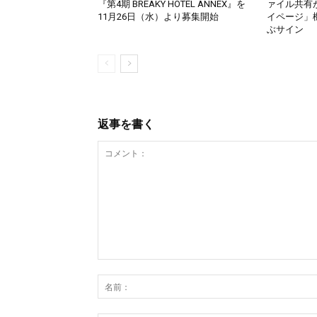
『第4期 BREAKY HOTEL ANNEX』を
ァイル共有
11月26日（水）より募集開始
イページ」機
ぶサイン
返事を書く
コ
メ
ン
ト：