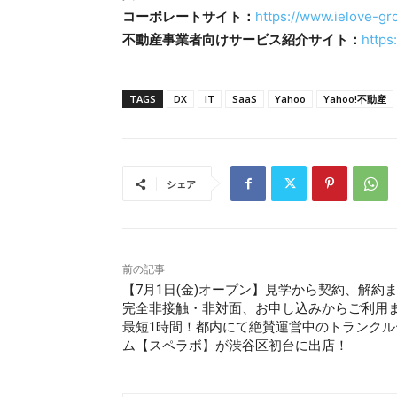
コーポレートサイト：
https://www.ielove-gro
不動産事業者向けサービス紹介サイト：
https
TAGS
DX
IT
SaaS
Yahoo
Yahoo!不動産
シェア
前の記事
【7月1日(金)オープン】見学から契約、解約
完全非接触・非対面、お申し込みからご利用
最短1時間！都内にて絶賛運営中のトランクル
ム【スペラボ】が渋谷区初台に出店！