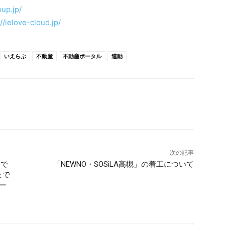
up.jp/
://ielove-cloud.jp/
いえらぶ
不動産
不動産ポータル
連動
次の記事
まで
「NEWNO・SOSiLA高槻」の着工について
まで
ー