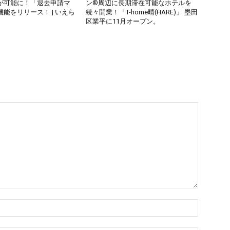
が可能に！「退去申請マ
ン®周辺に長期滞在可能なホテルを
能をリリース！ | いえら
続々開業！「T-home晴(HARE)」 墨田
区業平に11月オープン。
名
前：