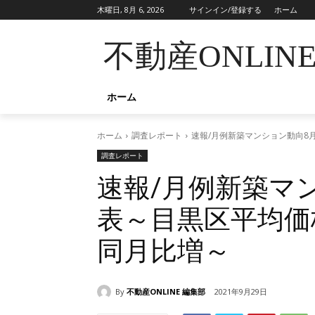
木曜日, 8月 6, 2026
サインイン/登録する
ホーム
不動産ONLIN
ホーム
ホーム
調査レポート
速報/月例新築マンション動向8
調査レポート
速報/月例新築マ
表～目黒区平均価
同月比増～
By
不動産ONLINE 編集部
2021年9月29日