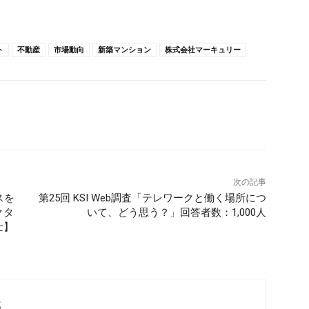
ト
不動産
市場動向
新築マンション
株式会社マーキュリー
次の記事
スを
第25回 KSI Web調査「テレワークと働く場所につ
クタ
いて、どう思う？」回答者数：1,000人
士】
部