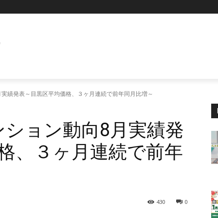
E
月実績発表～目黒区平均価格、３ヶ月連続で前年同月比増～
ンション動向8月実績発
格、３ヶ月連続で前年
430
0