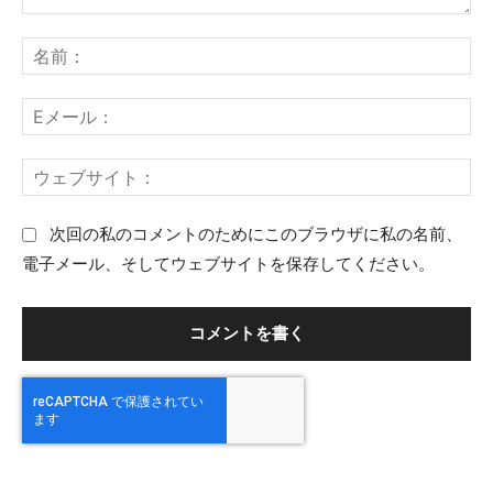
コ
名
メ
前
ン
：
E
ト
メ
：
ー
ウ
ル
ェ
：
ブ
次回の私のコメントのためにこのブラウザに私の名前、
サ
電子メール、そしてウェブサイトを保存してください。
イ
ト
：