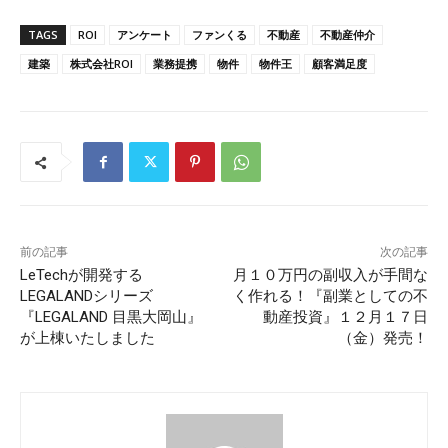
TAGS
ROI
アンケート
ファンくる
不動産
不動産仲介
建築
株式会社ROI
業務提携
物件
物件王
顧客満足度
前の記事
次の記事
LeTechが開発する
月１０万円の副収入が手間な
LEGALANDシリーズ
く作れる！『副業としての不
『LEGALAND 目黒大岡山』
動産投資』１２月１７日
が上棟いたしました
（金）発売！