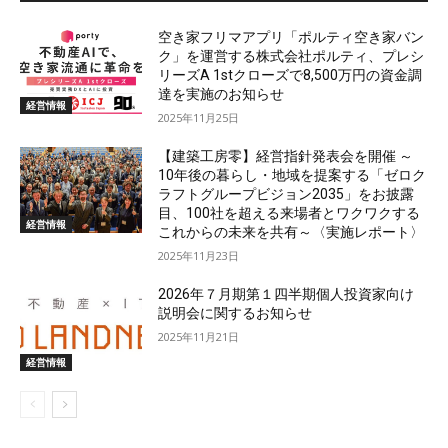
空き家フリマアプリ「ポルティ空き家バン
ク」を運営する株式会社ポルティ、プレシ
リーズA 1stクローズで8,500万円の資金調
達を実施のお知らせ
経営情報
2025年11月25日
【建築工房零】経営指針発表会を開催 ～
10年後の暮らし・地域を提案する「ゼロク
ラフトグループビジョン2035」をお披露
目、100社を超える来場者とワクワクする
経営情報
これからの未来を共有～〈実施レポート〉
2025年11月23日
2026年７月期第１四半期個人投資家向け
説明会に関するお知らせ
2025年11月21日
経営情報