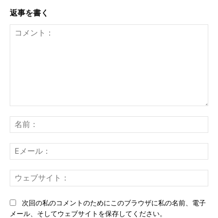
返事を書く
コ
メ
名
ン
前
ト：
E
メ
ー
ウ
ル
ェ
ブ
次回の私のコメントのためにこのブラウザに私の名前、電子
サ
メール、そしてウェブサイトを保存してください。
イ