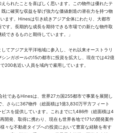
加えられたことを喜ばしく思います。この物件は優れたテ
、既に確実な収益を挙げ強力な価値創造の潜在力を持つ物
ています。Hinesは引き続きアジア全体にわたり、大都市
画です。長期的な成長を期待できる市場での新たな物件取
継続できるものと期待しています。」
案件としてアジア太平洋地域に参入し、それ以来オーストラリ
シンガポールの15の都市に投資を拡大し、現在では42億
点で200名近い人員を域内で雇用しています。
社であるHinesは、世界27カ国255都市で事業を展開し
で、さらに367物件（総面積は1億3,830万平方フィート
ビスを提供しています。これまでに1,486件（総面積は4
、再開発、取得に携わり、現在も世界各地で171の開発案件
域と様々な不動産タイプへの投資において豊富な経験を有す