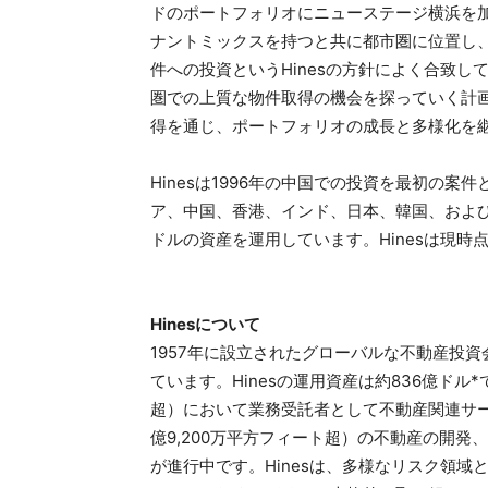
ドのポートフォリオにニューステージ横浜を
ナントミックスを持つと共に都市圏に位置し
件への投資というHinesの方針によく合致し
圏での上質な物件取得の機会を探っていく計
得を通じ、ポートフォリオの成長と多様化を
Hinesは1996年の中国での投資を最初の
ア、中国、香港、インド、日本、韓国、および
ドルの資産を運用しています。Hinesは現時
Hinesについて
1957年に設立されたグローバルな不動産投資会
ています。Hinesの運用資産は約836億ドル*
超）において業務受託者として不動産関連サー
億9,200万平方フィート超）の不動産の開発
が進行中です。Hinesは、多様なリスク領