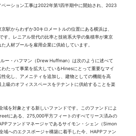
ーション工事は2022年第1四半期中に開始され、2023
京駅からわずか30キロメートルの位置にある横浜は、
市です。レニアル世代の比率と技術系大学の集積率が東京
れた人材プールを雇用企業に供給しています。
ー・ハフマン（Drew Huffman）は次のように述べて
わたって事業を拡大しているHinesにとって重要なマイ
活性化し、アメニティを追加し、建物としての機能を高
最上級のオフィススペースをテナントに供給することを楽
アジア全域を対象とする新しいファンドです。このファンドによ
treetにある、275,000平方フィートのすべてリース済みの
PPファンドマネージャであるサイモン・シェン（Simon
ア全域へのエクスポージャ構築に着手した今、HAPPファン