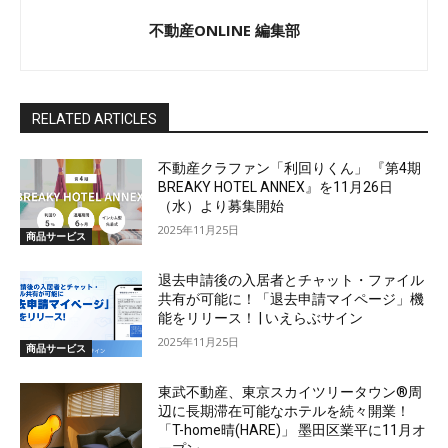
不動産ONLINE 編集部
RELATED ARTICLES
不動産クラファン「利回りくん」 『第4期
BREAKY HOTEL ANNEX』を11月26日
（水）より募集開始
2025年11月25日
商品サービス
退去申請後の入居者とチャット・ファイル
共有が可能に！「退去申請マイページ」機
能をリリース！ | いえらぶサイン
2025年11月25日
商品サービス
東武不動産、東京スカイツリータウン®周
辺に長期滞在可能なホテルを続々開業！
「T-home晴(HARE)」 墨田区業平に11月オ