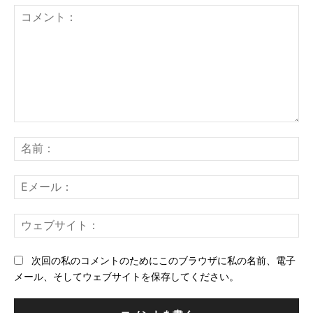
コ
メ
名
ン
前
ト：
E
メ
ー
ウ
ル
ェ
ブ
次回の私のコメントのためにこのブラウザに私の名前、電子
サ
メール、そしてウェブサイトを保存してください。
イ
ト