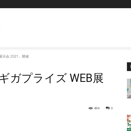
E
示会 2021」開催
ギガプライズ WEB展
494
0