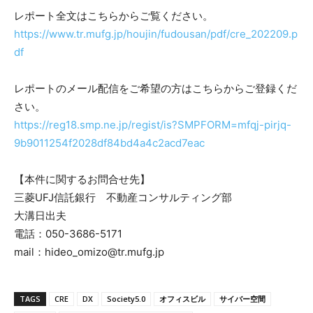
レポート全文はこちらからご覧ください。
https://www.tr.mufg.jp/houjin/fudousan/pdf/cre_202209.p
df
レポートのメール配信をご希望の方はこちらからご登録くだ
さい。
https://reg18.smp.ne.jp/regist/is?SMPFORM=mfqj-pirjq-
9b9011254f2028df84bd4a4c2acd7eac
【本件に関するお問合せ先】
三菱UFJ信託銀行 不動産コンサルティング部
大溝日出夫
電話：050-3686-5171
mail：hideo_omizo@tr.mufg.jp
TAGS
CRE
DX
Society5.0
オフィスビル
サイバー空間