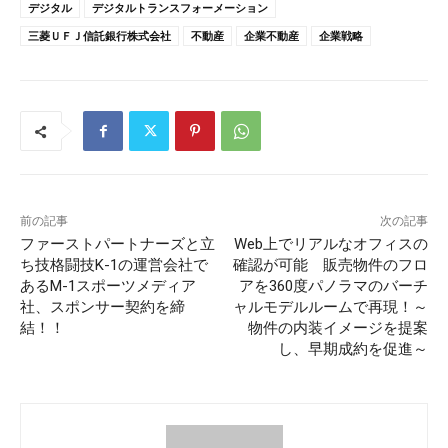
デジタル
デジタルトランスフォーメーション
三菱ＵＦＪ信託銀行株式会社
不動産
企業不動産
企業戦略
前の記事
次の記事
ファーストパートナーズと立
Web上でリアルなオフィスの
ち技格闘技K-1の運営会社で
確認が可能 販売物件のフロ
あるM-1スポーツメディア
アを360度パノラマのバーチ
社、スポンサー契約を締
ャルモデルルームで再現！～
結！！
物件の内装イメージを提案
し、早期成約を促進～