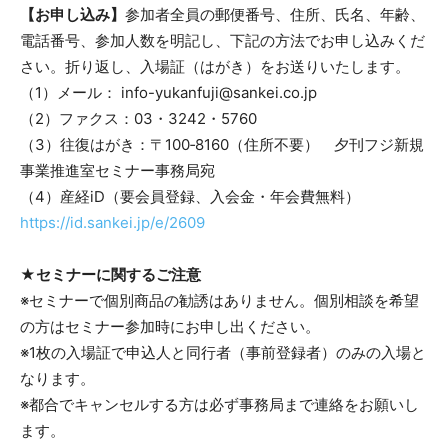
【お申し込み】
参加者全員の郵便番号、住所、氏名、年齢、
電話番号、参加人数を明記し、下記の方法でお申し込みくだ
さい。折り返し、入場証（はがき）をお送りいたします。
（1）メール： info-yukanfuji@sankei.co.jp
（2）ファクス：03・3242・5760
（3）往復はがき：〒100‐8160（住所不要） 夕刊フジ新規
事業推進室セミナー事務局宛
（4）産経iD（要会員登録、入会金・年会費無料）
https://id.sankei.jp/e/2609
★セミナーに関するご注意
※セミナーで個別商品の勧誘はありません。個別相談を希望
の方はセミナー参加時にお申し出ください。
※1枚の入場証で申込人と同行者（事前登録者）のみの入場と
なります。
※都合でキャンセルする方は必ず事務局まで連絡をお願いし
ます。