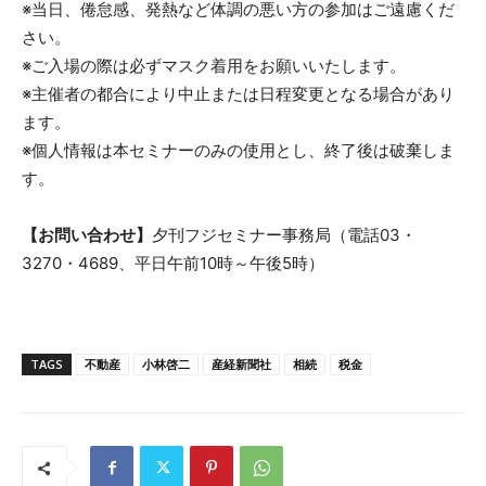
※当日、倦怠感、発熱など体調の悪い方の参加はご遠慮くだ
さい。
※ご入場の際は必ずマスク着用をお願いいたします。
※主催者の都合により中止または日程変更となる場合があり
ます。
※個人情報は本セミナーのみの使用とし、終了後は破棄しま
す。
【お問い合わせ】
夕刊フジセミナー事務局（電話03・
3270・4689、平日午前10時～午後5時）
TAGS
不動産
小林啓二
産経新聞社
相続
税金