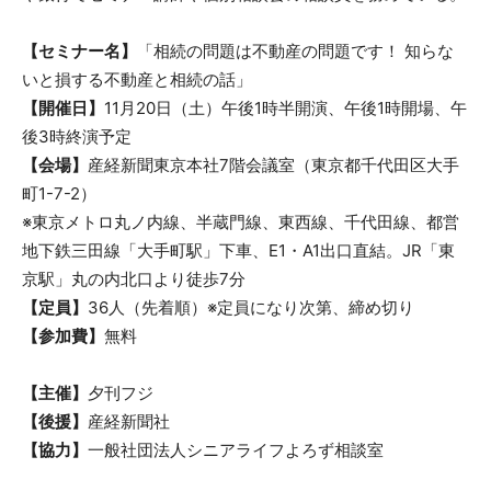
【セミナー名】
「相続の問題は不動産の問題です！ 知らな
いと損する不動産と相続の話」
【開催日】
11月20日（土）午後1時半開演、午後1時開場、午
後3時終演予定
【会場】
産経新聞東京本社7階会議室（東京都千代田区大手
町1-7-2）
※東京メトロ丸ノ内線、半蔵門線、東西線、千代田線、都営
地下鉄三田線「大手町駅」下車、E1・A1出口直結。JR「東
京駅」丸の内北口より徒歩7分
【定員】
36人（先着順）※定員になり次第、締め切り
【参加費】
無料
【主催】
夕刊フジ
【後援】
産経新聞社
【協力】
一般社団法人シニアライフよろず相談室