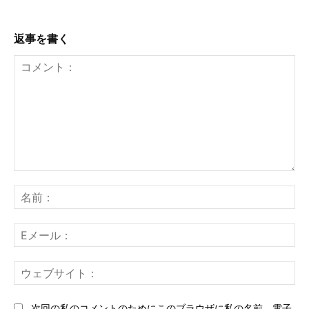
返事を書く
コ
メ
名
ン
前
ト：
E
メ
ー
ウ
ル
ェ
ブ
次回の私のコメントのためにこのブラウザに私の名前、電子