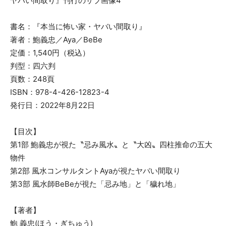
書名：『本当に怖い家・ヤバい間取り』
著者：鮑義忠／Aya／BeBe
定価：1,540円（税込）
判型：四六判
頁数：248頁
ISBN：978-4-426-12823-4
発行日：2022年8月22日
【目次】
第1部 鮑義忠が視た〝忌み風水〟と〝大凶〟四柱推命の五大
物件
第2部 風水コンサルタントAyaが視たヤバい間取り
第3部 風水師BeBeが視た「忌み地」と「穢れ地」
【著者】
鮑 義忠(ほう・ぎちゅう)