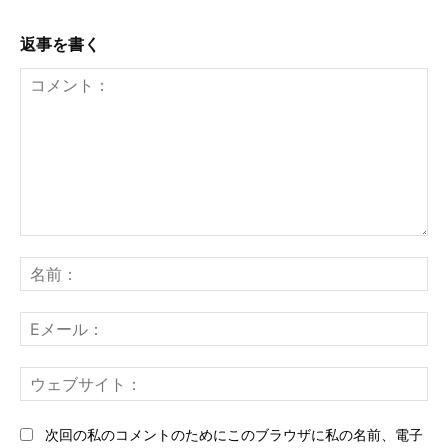
返事を書く
コ
メ
名
ン
前
ト：
E
メ
ー
ウ
ル
ェ
ブ
次回の私のコメントのためにこのブラウザに私の名前、電子
サ