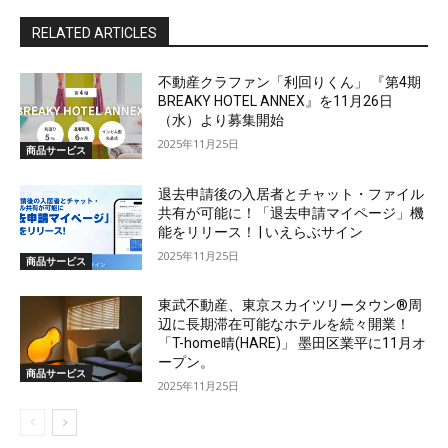
RELATED ARTICLES
不動産クラファン「利回りくん」 『第4期
BREAKY HOTEL ANNEX』を11月26日
（水）より募集開始
2025年11月25日
商品サービス
退去申請後の入居者とチャット・ファイル
共有が可能に！「退去申請マイページ」機
能をリリース！ | いえらぶサイン
2025年11月25日
商品サービス
東武不動産、東京スカイツリータウン®周
辺に長期滞在可能なホテルを続々開業！
「T-home晴(HARE)」 墨田区業平に11月オ
ープン。
商品サービス
2025年11月25日