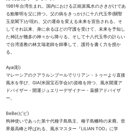
1981年台湾生まれ。国内における正統派風水のさきがけであ
る鮑黎明を父に持つ。父の病をきっかけに十八代玉帝(關聖
玉皇閣下)が現れ、父の運命を変える未来を宣告される。そ
してそれ以来、身に余るほどの守護を受けて、未来を予知し
た神託が幾多の神々から降りる。そして十八代玉帝の計らい
で台湾道教の林文瑞老師を師事して、護符を書く力を授か
る。
Aya(彩)
マレーシアのクアラルンプールでリリアン・トゥーより直接
風水を学び、GIA(米国宝石学会)の資格を持つ、風水開運ア
ドバイザー・開運ジュエリーデザイナー・薬膳アドバイザ
ー。
BeBe(ビビ)
狗神使いであった第十代種子島島主、種子島幡時の末裔。世
界最高峰と呼ばれる、風水マスター『LILIAN TOO』に学