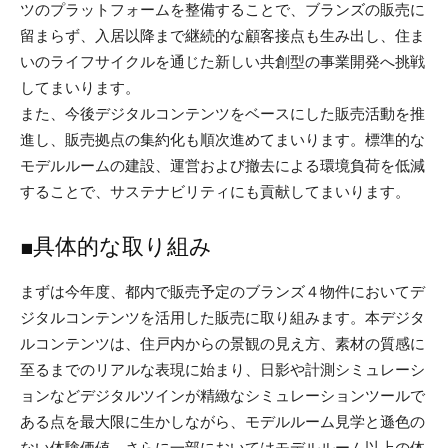
ツのプラットフォームを整備することで、ブランズの販売に
留まらず、入居以降まで継続的な顧客接点も生み出し、住ま
いのライフサイクルを通じた新しい共創型の事業開発へ挑戦
してまいります。
また、今後デジタルコンテンツをベースにした販売活動を推
進し、販売拠点の集約化も順次進めてまいります。標準的な
モデルルームの建設、運営および撤去による環境負荷を低減
することで、サステナビリティにも貢献してまいります。
■具体的な取り組み
まずは今年度、都内で販売予定のブランズ４物件においてデ
ジタルコンテンツを活用した販売に取り組みます。本デジタ
ルコンテンツは、住戸内からの景観の見え方、素材の質感に
至るまでのリアルな表現に始まり、日影や計測シミュレーシ
ョンなどデジタルツインが精緻なシミュレーションツールで
ある点を最大限に生かしながら、モデルルーム見学と遜色の
ない体験価値、さらに一部においてはモデルルーム以上の体