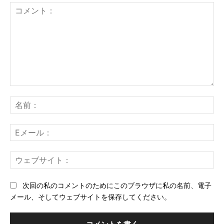
コ
メ
名
ン
前
ト：
E
メ
ー
ウ
ル
ェ
ブ
次回の私のコメントのためにこのブラウザに私の名前、電子
サ
メール、そしてウェブサイトを保存してください。
イ
ト