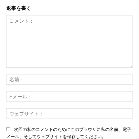
返事を書く
コ
メ
名
ン
前
ト：
E
メ
ー
ウ
ル
ェ
ブ
次回の私のコメントのためにこのブラウザに私の名前、電子
サ
メール、そしてウェブサイトを保存してください。
イ