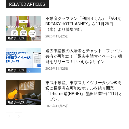
RELATED ARTICLES
不動産クラファン「利回りくん」 『第4期
BREAKY HOTEL ANNEX』を11月26日
（水）より募集開始
2025年11月25日
商品サービス
退去申請後の入居者とチャット・ファイル
共有が可能に！「退去申請マイページ」機
能をリリース！ | いえらぶサイン
2025年11月25日
商品サービス
東武不動産、東京スカイツリータウン®周
辺に長期滞在可能なホテルを続々開業！
「T-home晴(HARE)」 墨田区業平に11月オ
ープン。
商品サービス
2025年11月25日