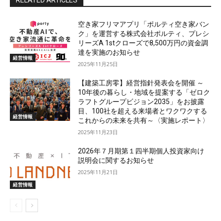
RELATED ARTICLES
空き家フリマアプリ「ポルティ空き家バン
ク」を運営する株式会社ポルティ、プレシ
リーズA 1stクローズで8,500万円の資金調
達を実施のお知らせ
経営情報
2025年11月25日
【建築工房零】経営指針発表会を開催 ～
10年後の暮らし・地域を提案する「ゼロク
ラフトグループビジョン2035」をお披露
目、100社を超える来場者とワクワクする
経営情報
これからの未来を共有～〈実施レポート〉
2025年11月23日
2026年７月期第１四半期個人投資家向け
説明会に関するお知らせ
2025年11月21日
経営情報