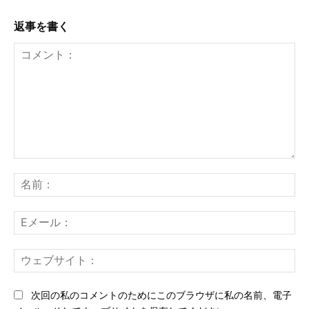
返事を書く
コ
メ
名
ン
前
ト：
E
メ
ー
ウ
ル
ェ
ブ
次回の私のコメントのためにこのブラウザに私の名前、電子
サ