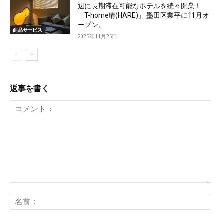
辺に長期滞在可能なホテルを続々開業！
「T-home晴(HARE)」 墨田区業平に11月オ
ープン。
商品サービス
2025年11月25日
返事を書く
コ
メ
名
ン
前
ト：