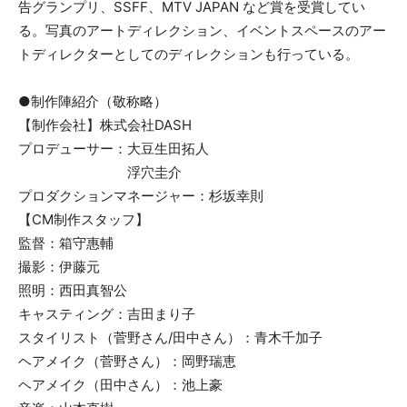
告グランプリ、SSFF、MTV JAPAN など賞を受賞してい
る。写真のアートディレクション、イベントスペースのアー
トディレクターとしてのディレクションも行っている。
●制作陣紹介（敬称略）
【制作会社】株式会社DASH
プロデューサー：大豆生田拓人
浮穴圭介
プロダクションマネージャー：杉坂幸則
【CM制作スタッフ】
監督：箱守惠輔
撮影：伊藤元
照明：西田真智公
キャスティング：吉田まり子
スタイリスト（菅野さん/田中さん）：青木千加子
ヘアメイク（菅野さん）：岡野瑞恵
ヘアメイク（田中さん）：池上豪