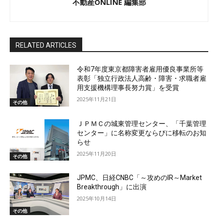
不動産ONLINE 編集部
RELATED ARTICLES
令和7年度東京都障害者雇用優良事業所等
表彰「独立行政法人高齢・障害・求職者雇
用支援機構理事長努力賞」を受賞
2025年11月21日
その他
ＪＰＭＣの城東管理センター、「千葉管理
センター」に名称変更ならびに移転のお知
らせ
2025年11月20日
その他
JPMC、日経CNBC「～攻めのIR～Market
Breakthrough」に出演
2025年10月14日
その他