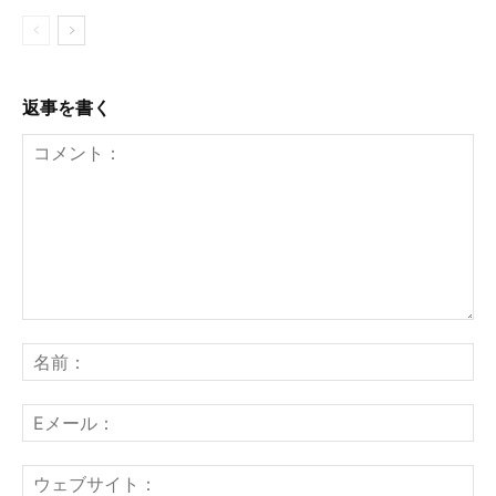
返事を書く
コ
メ
名
ン
前
ト：
E
メ
ー
ウ
ル