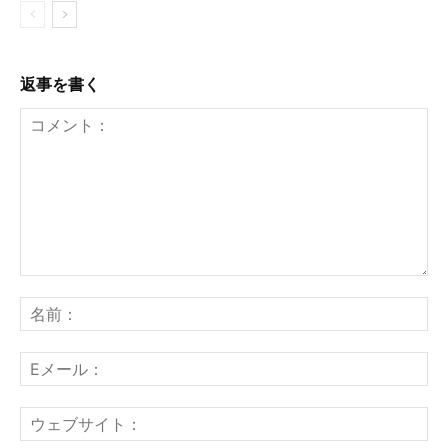
返事を書く
コ
メ
名
ン
前
ト：
E
メ
ー
ウ
ル
ェ