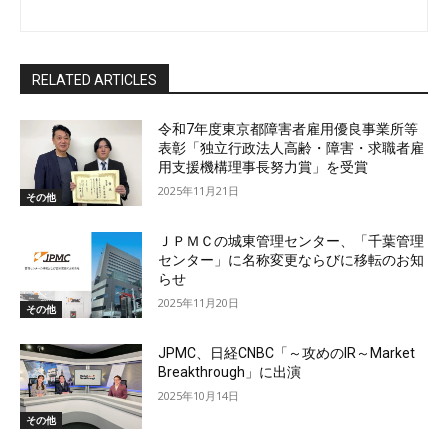
RELATED ARTICLES
令和7年度東京都障害者雇用優良事業所等
表彰「独立行政法人高齢・障害・求職者雇
用支援機構理事長努力賞」を受賞
2025年11月21日
その他
ＪＰＭＣの城東管理センター、「千葉管理
センター」に名称変更ならびに移転のお知
らせ
2025年11月20日
その他
JPMC、日経CNBC「～攻めのIR～Market
Breakthrough」に出演
2025年10月14日
その他