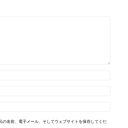
名
前：
E
メ
ー
ウ
ル：
ェ
ブ
私の名前、電子メール、そしてウェブサイトを保存してくだ
サ