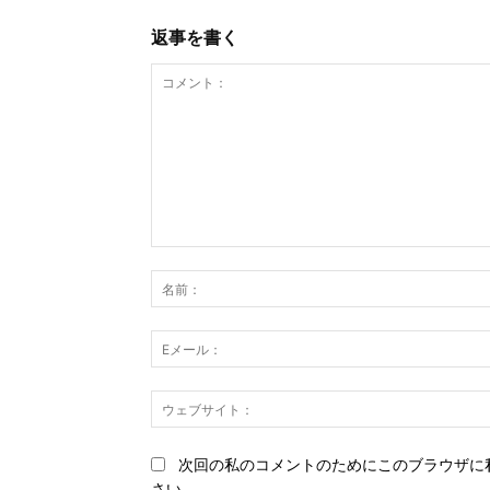
返事を書く
コ
メ
ン
ト：
次回の私のコメントのためにこのブラウザに
さい。