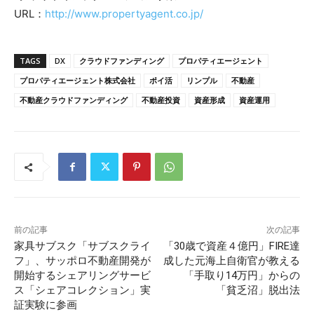
URL：
http://www.propertyagent.co.jp/
TAGS
DX
クラウドファンディング
プロパティエージェント
プロパティエージェント株式会社
ポイ活
リンプル
不動産
不動産クラウドファンディング
不動産投資
資産形成
資産運用
前の記事
次の記事
家具サブスク「サブスクライ
「30歳で資産４億円」FIRE達
フ」、サッポロ不動産開発が
成した元海上自衛官が教える
開始するシェアリングサービ
「手取り14万円」からの
ス「シェアコレクション」実
「貧乏沼」脱出法
証実験に参画