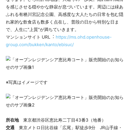
を感じさせる穏やかな静寂が息づいています。周辺には緑あ
ふれる有栖川宮記念公園、⾼感度な⼤⼈たちの⽇常を包む隠
れ家的な飲⾷店も数多く点在し、普段の⽇から特別な⽇ま
で、⼈⽣に"上質"が満ちていきます。
マンションサイト URL︓
https://ms.ohd.openhouse-
group.com/bukken/kanto/ebisuc/
※写真はイメージです
所在地
東京都渋谷区恵比寿二丁目43番3（地番）
交通
東京メトロ日比谷線「広尾」駅徒歩9分 JR山手線・