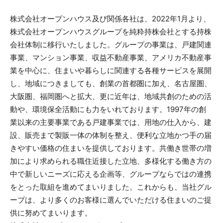
株式会社オープンハウス及び関係各社は、2022年1月より、
株式会社オープンハウスグループを純粋持株会社とする持株
会社体制に移行いたしました。グループの事業は、戸建関連
事業、マンション事業、収益不動産事業、アメリカ不動産事
業を中心に、住まいや暮らしに関連する各種サービスを展開
し、地域につきましても、創業の首都圏に加え、名古屋圏、
大阪圏、福岡圏へと拡大、更に近年は、地域共創のための活
動や、環境保全活動にも力をいれております。1997年の創
業以来の主要事業である戸建事業では、用地の仕入から、建
設、販売まで製販一体の体制を整え、便利な立地かつ手の届
きやすい価格の住まいを提供しております。共働き世帯の増
加により求められる職住近接した立地、多様化する働き方の
中で新しいニーズに応える企画等、グループならではの連携
をとった取組を進めてまいりました。これからも、当社グル
ープは、より多くのお客様に選んでいただける住まいのご提
供に努めてまいります。