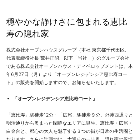
穏やかな静けさに包まれる恵⽐
寿の隠れ家
株式会社オープンハウスグループ（本社 東京都千代⽥区、
代表取締役社⻑ 荒井正昭、以下「当社」）のグループ会社
である株式会社オープンハウス・ディベロップメントは、本
年6⽉27⽇（⽉）より「オープンレジデンシア恵⽐寿コー
ト」の販売を開始しますので、お知らせいたします。
「オープンレジデンシア恵⽐寿コート」
「恵⽐寿」駅徒歩12分・「広尾」駅徒歩９分、外苑⻄通りと
明治通りから奥まった閑静なエリアに誕⽣。恵⽐寿・広尾・
⽩⾦台と、都⼼の⼤⼈を魅了する３つの街が⽇常の⽣活圏と
なります。さらに計画地は、⼤通りの⼀歩奥。隠れ家の⾵情