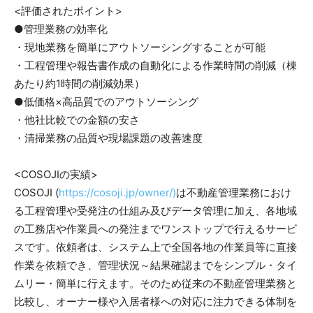
<評価されたポイント>
●管理業務の効率化
・現地業務を簡単にアウトソーシングすることが可能
・工程管理や報告書作成の自動化による作業時間の削減（棟
あたり約1時間の削減効果）
●低価格×高品質でのアウトソーシング
・他社比較での金額の安さ
・清掃業務の品質や現場課題の改善速度
<COSOJIの実績>
COSOJI (
https://cosoji.jp/owner/)
は不動産管理業務におけ
る工程管理や受発注の仕組み及びデータ管理に加え、各地域
の工務店や作業員への発注までワンストップで行えるサービ
スです。依頼者は、システム上で全国各地の作業員等に直接
作業を依頼でき、管理状況～結果確認までをシンプル・タイ
ムリー・簡単に行えます。そのため従来の不動産管理業務と
比較し、オーナー様や入居者様への対応に注力できる体制を