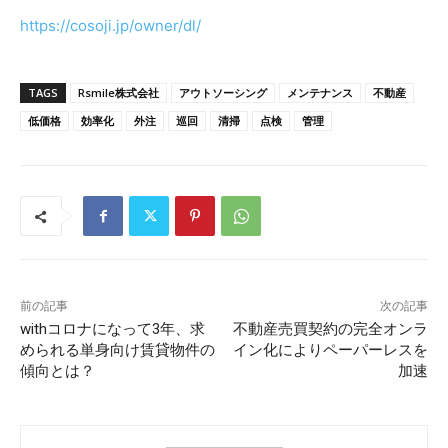
https://cosoji.jp/owner/dl/
TAGS
Rsmile株式会社
アウトソーシング
メンテナンス
不動産
低価格
効率化
外注
巡回
清掃
点検
管理
前の記事
次の記事
withコロナになって3年、求
不動産売買契約の完全オンラ
められる単身向け賃貸物件の
イン化によりペーパーレスを
傾向とは？
加速