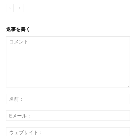
返事を書く
コ
メ
名
ン
前
ト：
E
メ
ー
ウ
ル