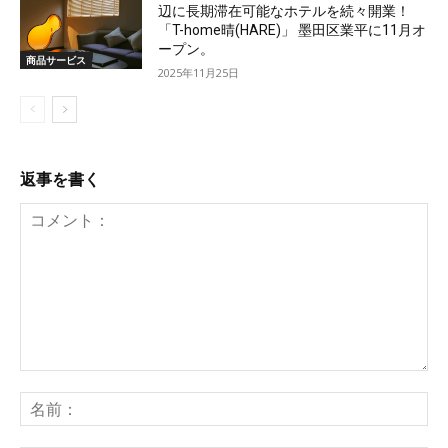
辺に長期滞在可能なホテルを続々開業！
「T-home晴(HARE)」 墨田区業平に11月オ
ープン。
商品サービス
2025年11月25日
返事を書く
コ
メ
名
ン
前
ト：