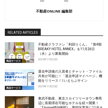
不動産ONLINE 編集部
RELATED ARTICLES
不動産クラファン「利回りくん」 『第4期
BREAKY HOTEL ANNEX』を11月26日
（水）より募集開始
2025年11月25日
商品サービス
退去申請後の入居者とチャット・ファイル
共有が可能に！「退去申請マイページ」機
能をリリース！ | いえらぶサイン
2025年11月25日
商品サービス
東武不動産、東京スカイツリータウン®周
辺に長期滞在可能なホテルを続々開業！
「T-home晴(HARE)」 墨田区業平に11月オ