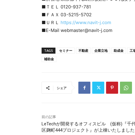
■ＴＥＬ 0120-937-781
■ＦＡＸ 03-5215-5702
■ＵＲＬ
https://www.navit-j.com
■E-Mail webmaster@navit-j.com
TAGS
セミナー
不動産
企業立地
助成金
工
補助金
シェア
前の記事
LeTechが開発するオフィスビル (仮称)『千
区麹町444プロジェクト』が上棟いたしました