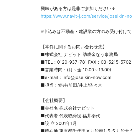
興味がある方は是非ご参加ください↓
https://www.navit-j.com/service/joseikin-
※申込みは不動産・建設業の方のみ受け付け
【本件に関するお問い合わせ先】
■株式会社 ナビット 助成金なう事務局
■TEL：0120-937-781 FAX：03-5215-5702
■営業時間：(月～金 10:00～19:00)
■e-mail：info@joseikin-now.com
■担当：笠井/前田/井上/佐々木
【会社概要】
■会社名 株式会社ナビット
■代表者 代表取締役 福井泰代
■設 立 2001年1月
■所在地 東京都千代田区九段南1-5-5 九段