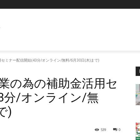
E
ナー配信開始(43分/オンライン/無料/6月30日(木)まで)
業の為の補助金活用セ
3分/オンライン/無
で)
539
0