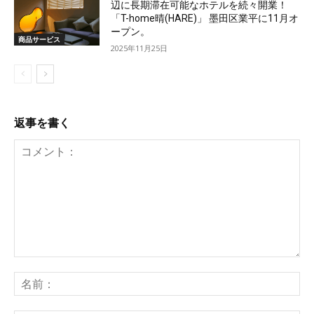
辺に長期滞在可能なホテルを続々開業！
「T-home晴(HARE)」 墨田区業平に11月オ
ープン。
商品サービス
2025年11月25日
返事を書く
コ
メ
名
ン
前
ト：