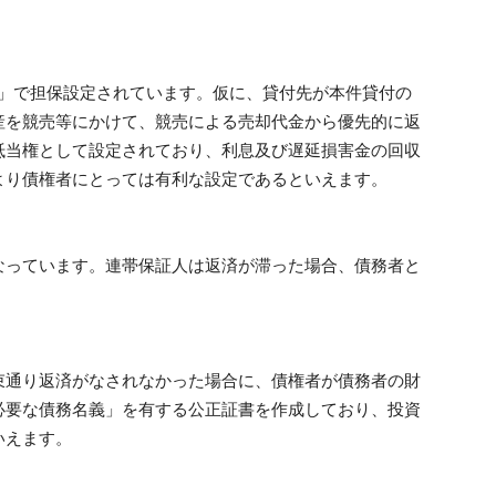
位」で担保設定されています。仮に、貸付先が本件貸付の
産を競売等にかけて、競売による売却代金から優先的に返
抵当権として設定されており、利息及び遅延損害金の回収
より債権者にとっては有利な設定であるといえます。
なっています。連帯保証人は返済が滞った場合、債務者と
束通り返済がなされなかった場合に、債権者が債務者の財
必要な債務名義」を有する公正証書を作成しており、投資
いえます。