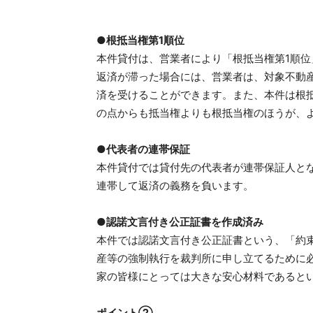
●根抵当権第1順位
本件貸付は、営業者により「根抵当権第1順
返済が滞った場合には、営業者は、対象不動
済を受けることができます。また、本件は根
の点からも抵当権よりも根抵当権のほうが、
●代表者の連帯保証
本件貸付では貸付先の代表者が連帯保証人と
連帯して返済の義務を負います。
●認諾文言付き公正証書を作成済み
本件では認諾文言付き公正証書という、「約
産等の強制執行を裁判所に申し立てるために
家の皆様にとっては大きな安心材料であると
ポイント②