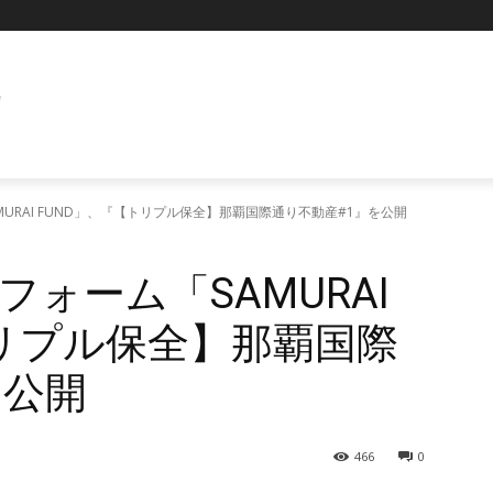
E
URAI FUND」、『【トリプル保全】那覇国際通り不動産#1』を公開
ォーム「SAMURAI
トリプル保全】那覇国際
を公開
466
0