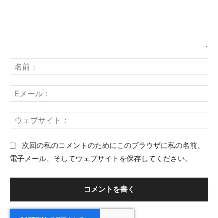
コ
名
メ
前
ン
：
E
ト
メ
：
ー
ウ
ル
ェ
：
ブ
次回の私のコメントのためにこのブラウザに私の名前、
サ
電子メール、そしてウェブサイトを保存してください。
イ
ト
：