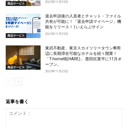
2025年11月25日
商品サービス
退去申請後の入居者とチャット・ファイル
共有が可能に！「退去申請マイページ」機
能をリリース！ | いえらぶサイン
2025年11月25日
商品サービス
東武不動産、東京スカイツリータウン®周
辺に長期滞在可能なホテルを続々開業！
「T-home晴(HARE)」 墨田区業平に11月オ
ープン。
商品サービス
2025年11月25日
返事を書く