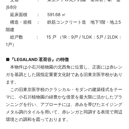
歩8分
延床面積 ： 591.68 ㎡
構造・規模 ： 鉄筋コンクリート造 地下1階・地上5
階建
総戸数 ： 15 戸 （1R：9戸 / 1LDK：5戸 / 2LDK：
1戸）
■『LEGALAND 茗荷谷』の特徴
本物件は小石川植物園の北西角に位置し、正面には赤レン
ガを基調とした国指定重要文化財である旧東京医学校があり
ます。
この旧東京医学校のクラシカル・モダンの建築様式をテー
マに、小石川植物園の緑豊かな借景を最大限に活かしたプラ
ンニングを行い、アプローチには、赤みを帯びたエイジング
メタル調のタイルを用いて、赤レンガと同調する表現で周辺
環境との調和を図っております。