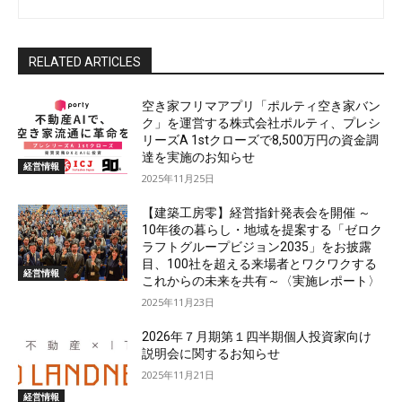
RELATED ARTICLES
空き家フリマアプリ「ポルティ空き家バン
ク」を運営する株式会社ポルティ、プレシ
リーズA 1stクローズで8,500万円の資金調
達を実施のお知らせ
経営情報
2025年11月25日
【建築工房零】経営指針発表会を開催 ～
10年後の暮らし・地域を提案する「ゼロク
ラフトグループビジョン2035」をお披露
目、100社を超える来場者とワクワクする
経営情報
これからの未来を共有～〈実施レポート〉
2025年11月23日
2026年７月期第１四半期個人投資家向け
説明会に関するお知らせ
2025年11月21日
経営情報