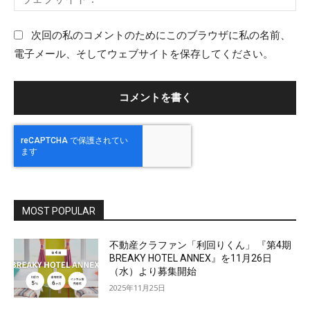
ル
ェ
：
ブ
次回の私のコメントのためにこのブラウザに私の名前、
サ
電子メール、そしてウェブサイトを保存してください。
イ
ト
：
MOST POPULAR
不動産クラファン「利回りくん」 『第4期
BREAKY HOTEL ANNEX』を11月26日
（水）より募集開始
2025年11月25日