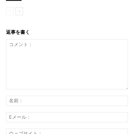
返事を書く
コ
名
メ
前
ン
：
E
ト
メ
：
ー
ウ