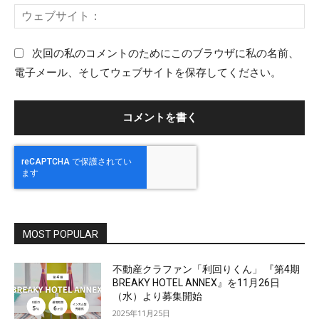
ー
ウ
ル
ェ
：
ブ
次回の私のコメントのためにこのブラウザに私の名前、
サ
電子メール、そしてウェブサイトを保存してください。
イ
ト
：
MOST POPULAR
不動産クラファン「利回りくん」 『第4期
BREAKY HOTEL ANNEX』を11月26日
（水）より募集開始
2025年11月25日