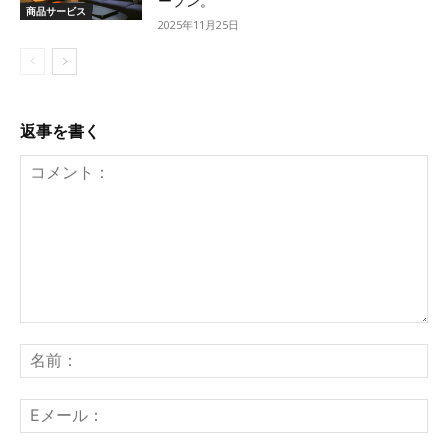
ープン。
商品サービス
2025年11月25日
返事を書く
コ
名
メ
前
ン
：
E
ト
メ
：