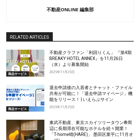
不動産ONLINE 編集部
RELATED ARTICLES
不動産クラファン「利回りくん」 『第4期
BREAKY HOTEL ANNEX』を11月26日
（水）より募集開始
2025年11月25日
商品サービス
退去申請後の入居者とチャット・ファイル
共有が可能に！「退去申請マイページ」機
能をリリース！ | いえらぶサイン
2025年11月25日
商品サービス
東武不動産、東京スカイツリータウン®周
辺に長期滞在可能なホテルを続々開業！
「T-home晴(HARE)」 墨田区業平に11月オ