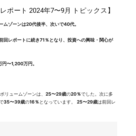
レポート 2024年7〜9月 トピックス】
ムゾーンは20代後半、次いで40代。
前回レポートに続き71％となり、投資への興味・関心が
円〜1,200万円。
のボリュームゾーンは、
25〜29歳
の
20％
でした。次に多
で
35〜39歳
の
16％
となっています。
25〜29歳
は前回レ
。