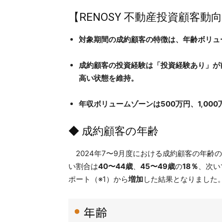
【RENOSY 不動産投資顧客動向
対象期間の成約顧客の特徴は、年齢ボリュー
成約顧客の投資経験は「投資経験あり」が
高い状態を維持。
年収ボリュームゾーンは500万円、1,000万
◆ 成約顧客の年齢
2024年7〜9月度における成約顧客の年齢
い割合は
40〜44歳
、
45〜49歳
の
18％
、次い
ポート（※1）から
増加
した結果となりました