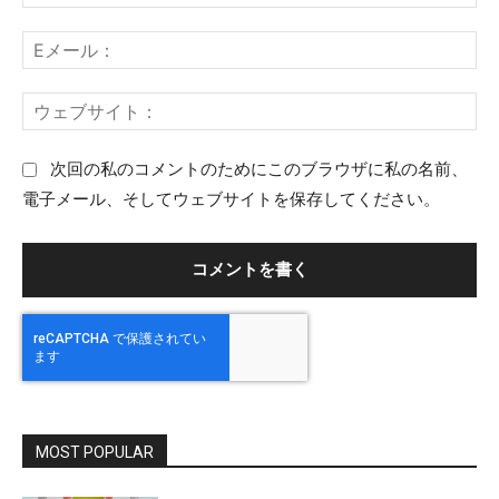
前
ン
：
E
ト
メ
：
ー
ウ
ル
ェ
：
ブ
次回の私のコメントのためにこのブラウザに私の名前、
サ
電子メール、そしてウェブサイトを保存してください。
イ
ト
：
MOST POPULAR