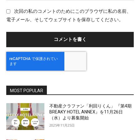
ル
ェ
：
ブ
次回の私のコメントのためにこのブラウザに私の名前、
サ
電子メール、そしてウェブサイトを保存してください。
イ
ト
：
MOST POPULAR
不動産クラファン「利回りくん」 『第4期
BREAKY HOTEL ANNEX』を11月26日
（水）より募集開始
2025年11月25日