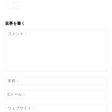
返事を書く
コ
名
メ
前
ン
：
E
ト
メ
：
ー
ウ