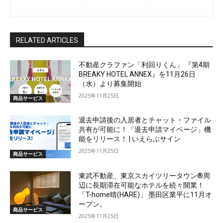
RELATED ARTICLES
不動産クラファン「利回りくん」 『第4期
BREAKY HOTEL ANNEX』を11月26日
（水）より募集開始
2025年11月25日
商品サービス
退去申請後の入居者とチャット・ファイル
共有が可能に！「退去申請マイページ」機
能をリリース！ | いえらぶサイン
2025年11月25日
商品サービス
東武不動産、東京スカイツリータウン®周
辺に長期滞在可能なホテルを続々開業！
「T-home晴(HARE)」 墨田区業平に11月オ
ープン。
商品サービス
2025年11月25日