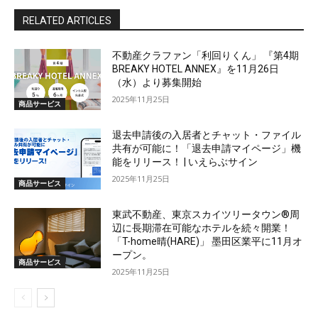
RELATED ARTICLES
不動産クラファン「利回りくん」 『第4期
BREAKY HOTEL ANNEX』を11月26日
（水）より募集開始
2025年11月25日
商品サービス
退去申請後の入居者とチャット・ファイル
共有が可能に！「退去申請マイページ」機
能をリリース！ | いえらぶサイン
2025年11月25日
商品サービス
東武不動産、東京スカイツリータウン®周
辺に長期滞在可能なホテルを続々開業！
「T-home晴(HARE)」 墨田区業平に11月オ
ープン。
商品サービス
2025年11月25日