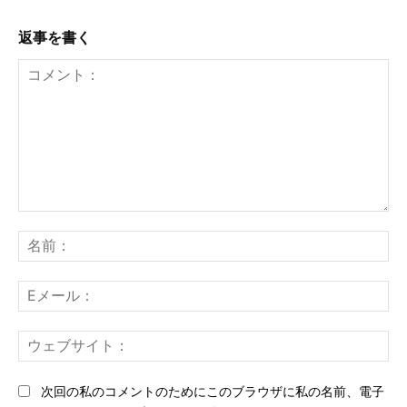
返事を書く
コ
メ
名
ン
前
ト：
E
メ
ー
ウ
ル
ェ
ブ
次回の私のコメントのためにこのブラウザに私の名前、電子
サ