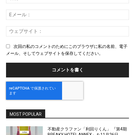
ン
前
ト：
E
メ
ー
ウ
ル
ェ
ブ
次回の私のコメントのためにこのブラウザに私の名前、電子
サ
メール、そしてウェブサイトを保存してください。
イ
ト
MOST POPULAR
不動産クラファン「利回りくん」 『第4期
BREAKY HOTEL ANNEX』を11月26日