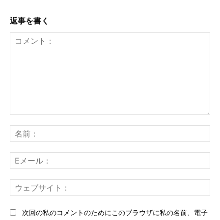
返事を書く
コ
メ
名
ン
前
ト：
E
メ
ー
ウ
ル
ェ
ブ
次回の私のコメントのためにこのブラウザに私の名前、電子
サ