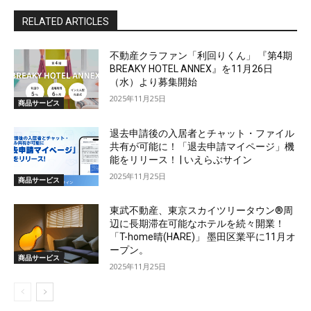
RELATED ARTICLES
不動産クラファン「利回りくん」 『第4期
BREAKY HOTEL ANNEX』を11月26日
（水）より募集開始
2025年11月25日
商品サービス
退去申請後の入居者とチャット・ファイル
共有が可能に！「退去申請マイページ」機
能をリリース！ | いえらぶサイン
2025年11月25日
商品サービス
東武不動産、東京スカイツリータウン®周
辺に長期滞在可能なホテルを続々開業！
「T-home晴(HARE)」 墨田区業平に11月オ
ープン。
商品サービス
2025年11月25日