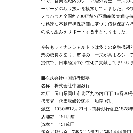
中で、営業地域内のシニア層の資金ニーズの
ーゲージの取り扱いを模索していました。今
ノウハウと全国約700店舗の不動産販売網を
つ迅速な不動産担保評価に基づく債務保証を
の取り組みをサポートする事となりました。
今後もフィナンシャルドゥは多くの金融機関
業の成長を図り、市場のニーズが高まるシニ
提供で、日本経済の活性化に貢献してまいり
■株式会社中国銀行概要
名称 株式会社中国銀行
本店 岡山県岡山市北区丸の内1丁目15番20
代表者 代表取締役頭取 加藤 貞則
創立 1930年12月21日（前身銀行創立1878年
店舗数 151店舗
資本金 151億円
預金／貸出金 7兆5,113億円／5兆1,444億円