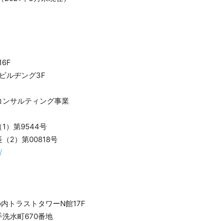
6F
ビルヂング3F
コンサルティング事業
）第9544号
第00818号
/
内トラストタワーN館17F
洗水町670番地