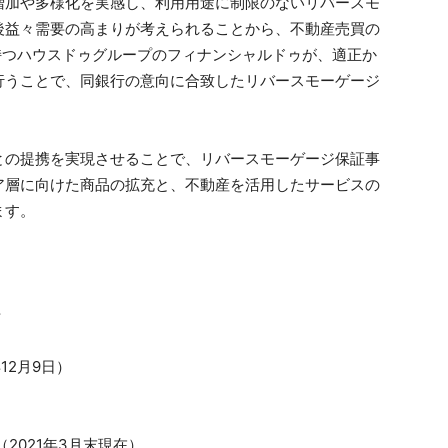
増加や多様化を実感し、利用用途に制限のないリバースモ
後益々需要の高まりが考えられることから、不動産売買の
持つハウスドゥグループのフィナンシャルドゥが、適正か
行うことで、同銀行の意向に合致したリバースモーゲージ
との提携を実現させることで、リバースモーゲージ保証事
ア層に向けた商品の拡充と、不動産を活用したサービスの
ます。
号
12月9日）
（2021年3月末現在）