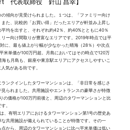
rt 代表取締役 針山 昌幸】
の傾向が見受けられました。１つは、「ファミリー向け
。また、比較的「お買い得」だったエリアが軒並み上昇し
平均を出すと、それぞれ約42％、約40%とともに40％
リー向け間取りが豊富なエリアです。2019年時点では平
反対に、最も値上がり幅が少なかった晴海（28％）や次点
に平米単価が100万円超。月島においてはその時点で120万
破。晴海も月島も、銀座や東京駅エリアにアクセスしやすいこ
に人気がある街です。
ランクインしたタワーマンションは、「非日常を感じさ
が見られました。共用施設やエントランスの豪華さが特徴
りの価格が100万円前後と、周辺のタワーマンションと比
です。
は、有明エリアにおけるタワーマンション第1号の歴史あ
華な共用施設が備えられていることが特徴です。その一
る点から、周辺のタワーマンションに比べ平米単価は低い