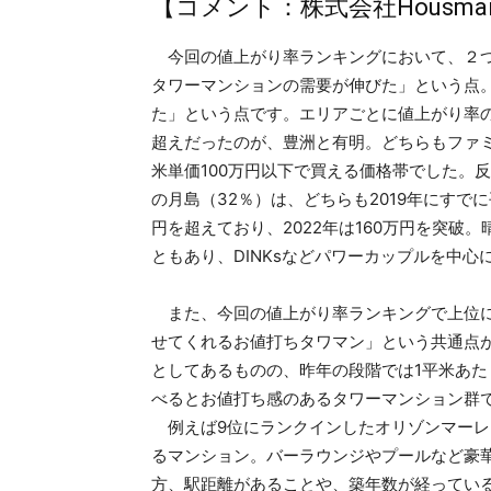
【コメント：株式会社Housma
今回の値上がり率ランキングにおいて、２つ
タワーマンションの需要が伸びた」という点
た」という点です。エリアごとに値上がり率の
超えだったのが、豊洲と有明。どちらもファミ
米単価100万円以下で買える価格帯でした。
の月島（32％）は、どちらも2019年にすで
円を超えており、2022年は160万円を突
ともあり、DINKsなどパワーカップルを中心
また、今回の値上がり率ランキングで上位に
せてくれるお値打ちタワマン」という共通点
としてあるものの、昨年の段階では1平米あた
べるとお値打ち感のあるタワーマンション群
例えば9位にランクインしたオリゾンマーレ
るマンション。バーラウンジやプールなど豪
方、駅距離があることや、築年数が経ってい