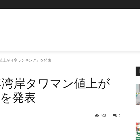
E
ン値上がり率ランキング」を発表
2年湾岸タワマン値上が
を発表
408
0