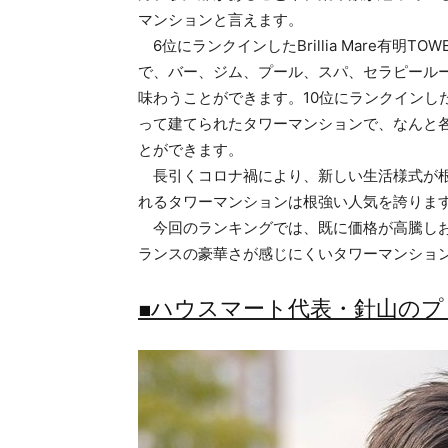
マンションと言えます。
6位にランクインしたBrillia Mare有明TO
で、バー、ジム、プール、スパ、セラピール
味わうことができます。10位にランクインし
って建てられたタワーマンションで、なんと
とができます。
長引くコロナ禍により、新しい生活様式が根
れるタワーマンションは根強い人気を誇りま
今回のランキングでは、既に価格が高騰しお
ランスの豪華さが感じにくいタワーマンショ
■ハウスマート代表・針山のプ