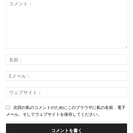
コ
メ
名
ン
前
ト：
E
メ
ー
ウ
ル
ェ
ブ
次回の私のコメントのためにこのブラウザに私の名前、電子
サ
メール、そしてウェブサイトを保存してください。
イ
ト