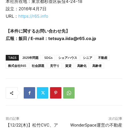
本社所在地：東京都杉並区荻窪4-24-18
設立：2016年4月7日
URL：
https://r65.info
【本件に関するお問い合わせ先】
広報：飯田 / E-mail：tetsuya.iida@r65.co.jp
TAGS
2025年問題
SDGs
シェアハウス
シニア
不動産
株式会社R65
社会課題
見守り
賃貸
高齢化
高齢者
前の記事
次の記事
【12/22(木)】松竹CVC、ア
WonderSpace運営の不動産