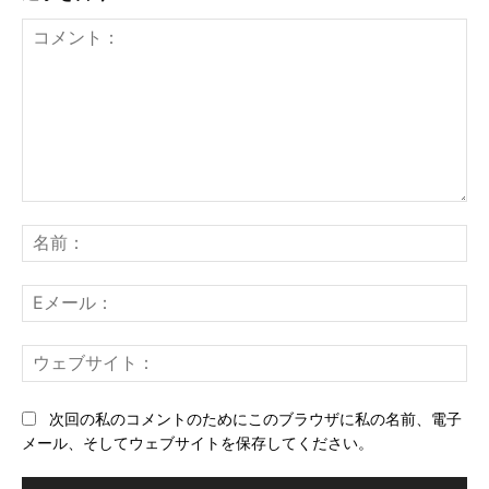
コ
メ
名
ン
前
ト：
E
メ
ー
ウ
ル
ェ
ブ
次回の私のコメントのためにこのブラウザに私の名前、電子
サ
メール、そしてウェブサイトを保存してください。
イ
ト