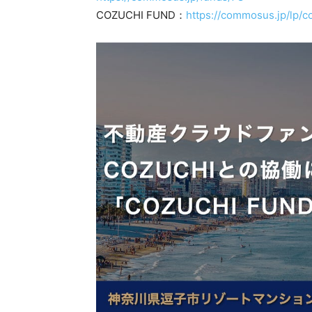
COZUCHI FUND：
https://commosus.jp/lp/c