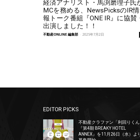
経済アナリスト・馬渕磨理子氏
MCを務める、NewsPicksのIR情
報トーク番組『ONE IR』に協賛
出演しました！！
不動産ONLINE 編集部
-
2025年7月2日
EDITOR PICKS
不動産クラファン「利回りくん
『第4期 BREAKY HOTEL
ANNEX』を11月26日（水）よ