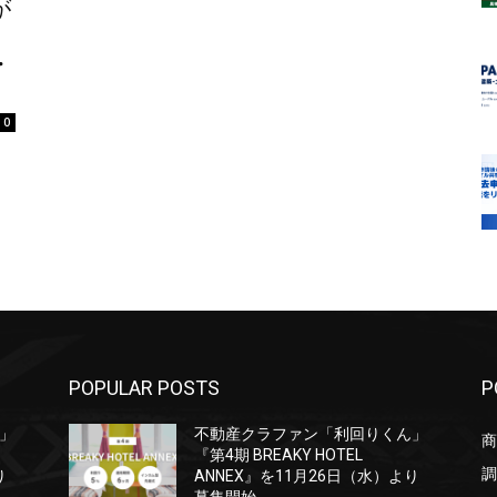
が
・
0
POPULAR POSTS
P
」
不動産クラファン「利回りくん」
商
『第4期 BREAKY HOTEL
調
り
ANNEX』を11月26日（水）より