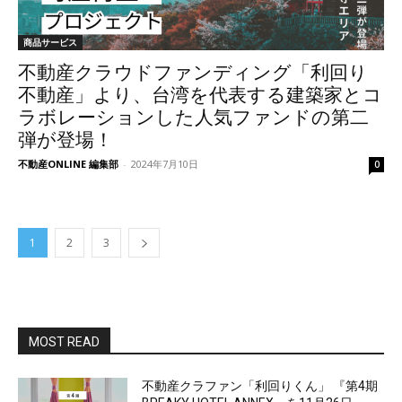
商品サービス
不動産クラウドファンディング「利回り
不動産」より、台湾を代表する建築家とコ
ラボレーションした人気ファンドの第二
弾が登場！
不動産ONLINE 編集部
-
2024年7月10日
0
1
2
3
MOST READ
不動産クラファン「利回りくん」 『第4期