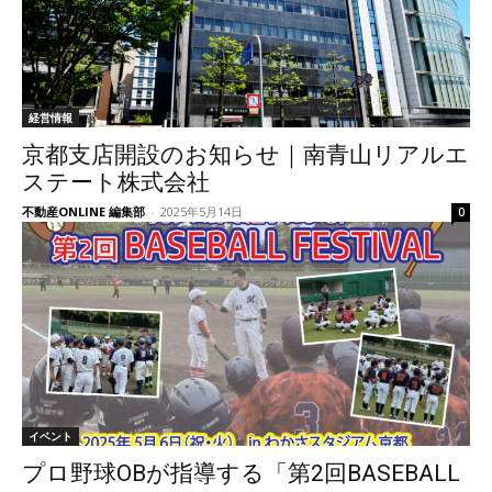
経営情報
京都支店開設のお知らせ｜南青山リアルエ
ステート株式会社
不動産ONLINE 編集部
-
2025年5月14日
0
イベント
プロ野球OBが指導する「第2回BASEBALL