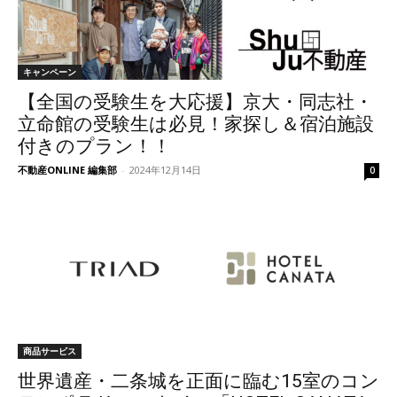
キャンペーン
【全国の受験生を大応援】京大・同志社・
立命館の受験生は必見！家探し＆宿泊施設
付きのプラン！！
不動産ONLINE 編集部
-
2024年12月14日
0
商品サービス
世界遺産・二条城を正面に臨む15室のコン