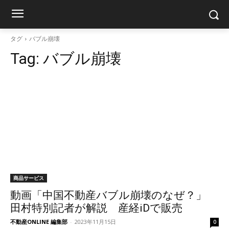
タグ
バブル崩壊
Tag:
バブル崩壊
商品サービス
動画「中国不動産バブル崩壊のなぜ？」
田村特別記者が解説 産経iDで販売
不動産ONLINE 編集部
-
2023年11月15日
0